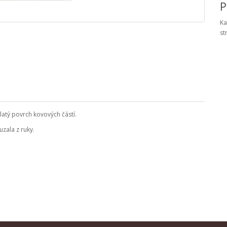
P
Ka
st
atý povrch kovových částí.
zala z ruky.