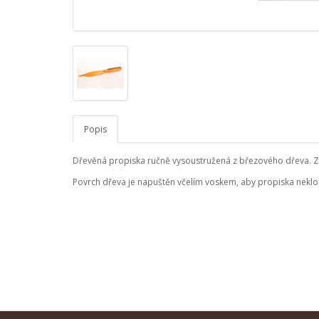
Popis
Dřevěná propiska ručně vysoustružená z březového dřeva. Zl
Povrch dřeva je napuštěn včelím voskem, aby propiska neklou