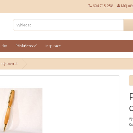
604 715 258
Můj úč
isky
Příslušenství
Inspirace
latý povrch
Vý
Kó