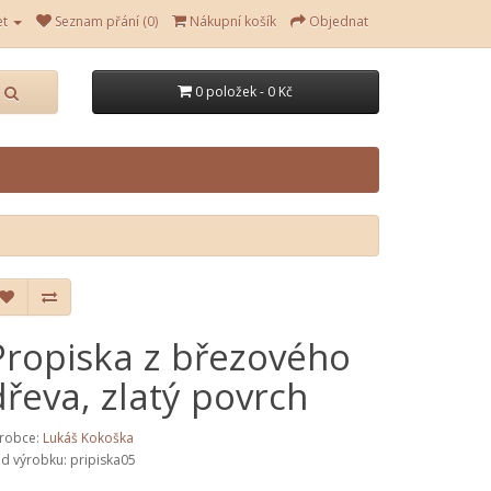
et
Seznam přání (0)
Nákupní košík
Objednat
0 položek - 0 Kč
Propiska z březového
dřeva, zlatý povrch
robce:
Lukáš Kokoška
d výrobku: pripiska05