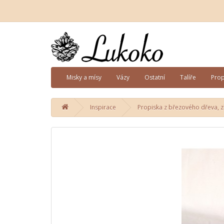
Misky a mísy
Vázy
Ostatní
Talíře
Prop
Inspirace
Propiska z březového dřeva, z