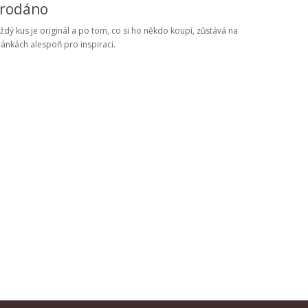
rodáno
ždý kus je originál a po tom, co si ho někdo koupí, zůstává na
ránkách alespoň pro inspiraci.