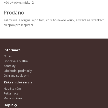
Kód výrobku: miska12
Prodáno
Každý kus je originál a po tom, co si ho někdo koupí, zůstává na stránkách
alespoň pro inspiraci.
Informace
O nás
Doprava a platba
Kontakty
Obchodní podmínky
Ochrana soukromí
Zákaznický servis
Napište nám
Reklamace
Mapa stránek
Doplňky